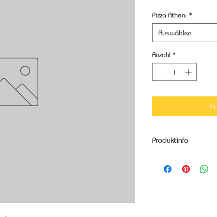
Pizza Athen:
*
Auswählen
Anzahl
*
In
Produktinfo
Weitere Produktinfo
Allergene
Enthält glutenhalt
Weizen